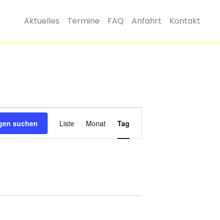
Aktuelles
Termine
FAQ
Anfahrt
Kontakt
Veranstaltung
ngen suchen
Liste
Monat
Ansichten-
Tag
Navigation