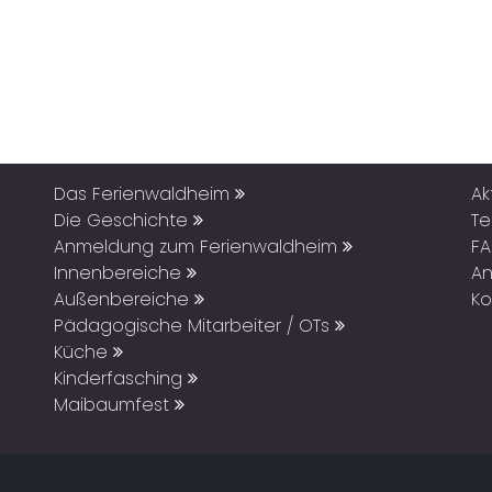
Das Ferienwaldheim
Ak
Die Geschichte
T
Anmeldung zum Ferienwaldheim
F
Innenbereiche
An
Außenbereiche
Ko
Pädagogische Mitarbeiter / OTs
Küche
Kinderfasching
Maibaumfest