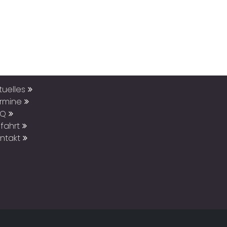
tuelles
ermine
AQ
fahrt
ntakt