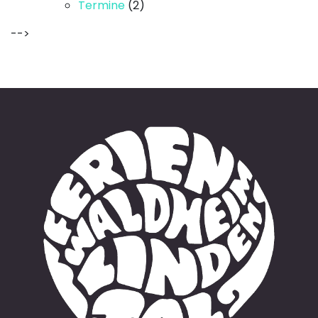
Termine
(2)
-->